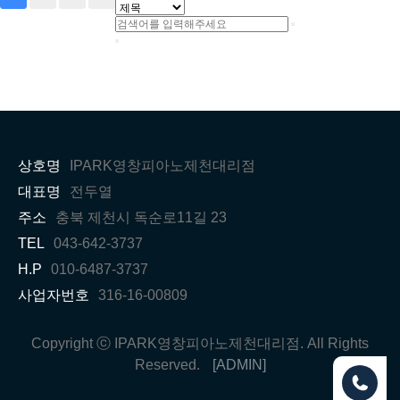
상호명
IPARK영창피아노제천대리점
대표명
전두열
주소
충북 제천시 독순로11길 23
TEL
043-642-3737
H.P
010-6487-3737
사업자번호
316-16-00809
Copyright ⓒ IPARK영창피아노제천대리점. All Rights
Reserved.
[ADMIN]